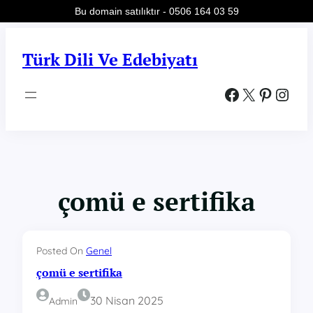
Bu domain satılıktır - 0506 164 03 59
İçeriğe
geç
Türk Dili Ve Edebiyatı
Facebook
X
Pinterest
Instagram
çomü e sertifika
Posted On
Genel
çomü e sertifika
30 Nisan 2025
Admin