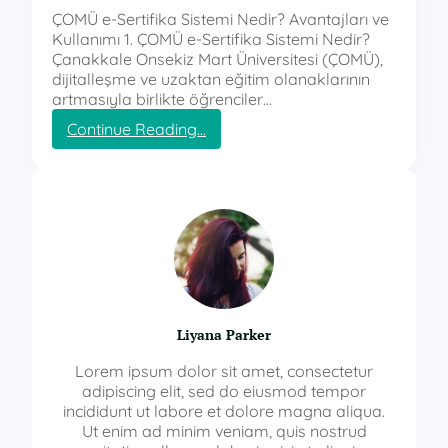
ÇOMÜ e-Sertifika Sistemi Nedir? Avantajları ve
Kullanımı 1. ÇOMÜ e-Sertifika Sistemi Nedir?
Çanakkale Onsekiz Mart Üniversitesi (ÇOMÜ),
dijitalleşme ve uzaktan eğitim olanaklarının
artmasıyla birlikte öğrenciler…
:
Continue Reading…
ç
o
m
ü
e
s
e
r
t
i
Liyana Parker
f
i
Lorem ipsum dolor sit amet, consectetur
k
adipiscing elit, sed do eiusmod tempor
a
incididunt ut labore et dolore magna aliqua.
Ut enim ad minim veniam, quis nostrud