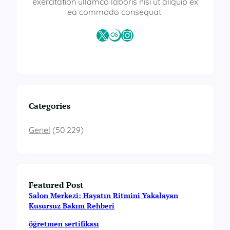
exercitation ullamco laboris nisi ut aliquip ex
ea commodo consequat.
X
Last.fm
Instagram
Categories
Genel
(50.229)
Featured Post
Salon Merkezi: Hayatın Ritmini Yakalayan
Kusursuz Bakım Rehberi
öğretmen sertifikası