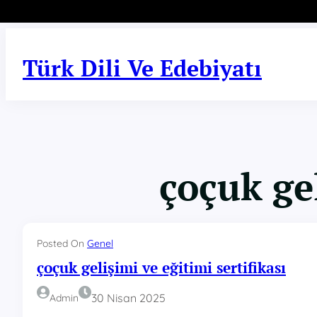
İçeriğe
geç
Türk Dili Ve Edebiyatı
çoçuk gel
Posted On
Genel
çoçuk gelişimi ve eğitimi sertifikası
30 Nisan 2025
Admin