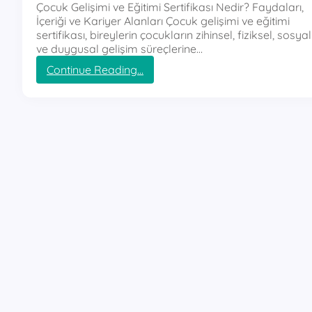
Çocuk Gelişimi ve Eğitimi Sertifikası Nedir? Faydaları,
İçeriği ve Kariyer Alanları Çocuk gelişimi ve eğitimi
sertifikası, bireylerin çocukların zihinsel, fiziksel, sosyal
ve duygusal gelişim süreçlerine…
:
Continue Reading…
ç
o
ç
u
k
g
e
l
i
ş
i
m
i
v
e
e
ğ