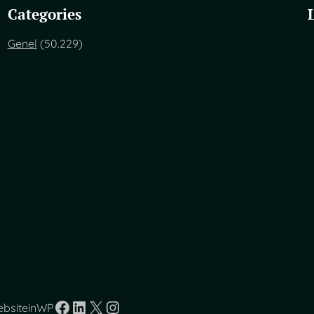
Categories
Genel
(50.229)
Facebook
LinkedIn
X
Instagram
ebsiteinWP